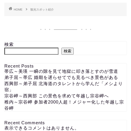
HOME
観光スポット紹介
検索
検索
Recent Posts
帯広～美瑛 一瞬の隙を見て地獄に叩き落とすのが雪道
弟子屈～帯広 婚期を遅らせてでも見るべき景色がある
西興部～弟子屈 北海道のタレントから学んだ「メシより
宿」
宗谷岬～西興部 この景色を求めて年越し宗谷岬へ
稚内～宗谷岬 参加者2000人超！メジャー化した年越し宗
谷岬
Recent Comments
表示できるコメントはありません。