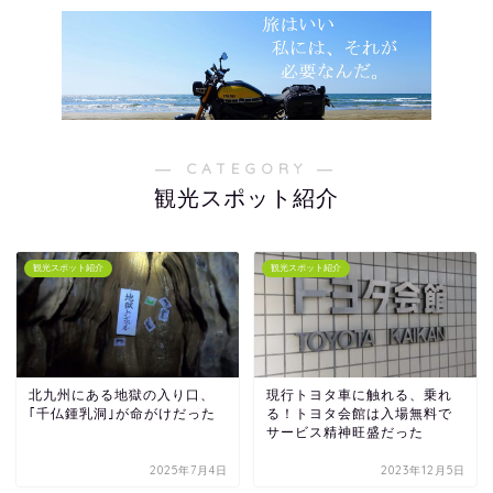
― CATEGORY ―
観光スポット紹介
観光スポット紹介
観光スポット紹介
北九州にある地獄の入り口、
現行トヨタ車に触れる、乗れ
｢千仏鍾乳洞｣が命がけだった
る！トヨタ会館は入場無料で
サービス精神旺盛だった
2025年7月4日
2023年12月5日