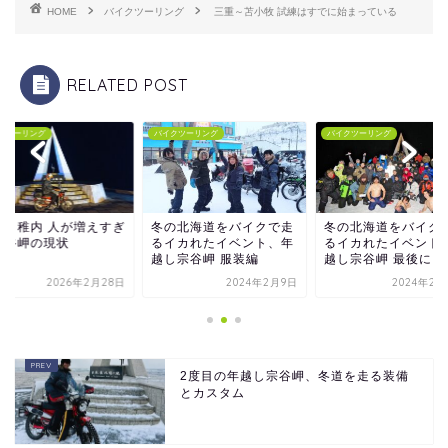
HOME
バイクツーリング
三重～苫小牧 試練はすでに始まっている
RELATED POST
クツーリング
バイクツーリング
バイクツーリング
の北海道をバイクで走
冬の北海道をバイクで走
留萌～稚内 人が増え
イカれたイベント、年
るイカれたイベント、年
た宗谷岬の現状
し宗谷岬 服装編
越し宗谷岬 最後に…
2024年2月9日
2024年2月26日
2026年2月
2度目の年越し宗谷岬、冬道を走る装備
とカスタム