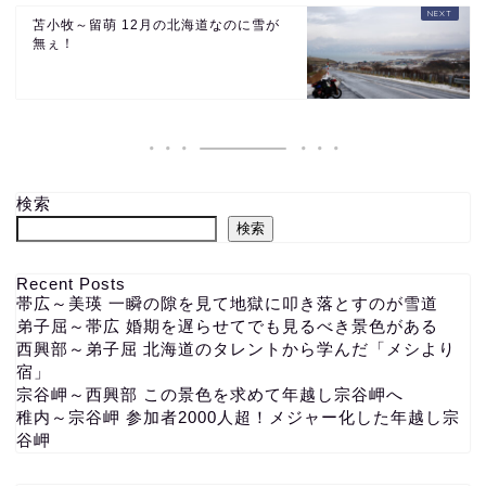
苫小牧～留萌 12月の北海道なのに雪が
無ぇ！
検索
検索
Recent Posts
帯広～美瑛 一瞬の隙を見て地獄に叩き落とすのが雪道
弟子屈～帯広 婚期を遅らせてでも見るべき景色がある
西興部～弟子屈 北海道のタレントから学んだ「メシより
宿」
宗谷岬～西興部 この景色を求めて年越し宗谷岬へ
稚内～宗谷岬 参加者2000人超！メジャー化した年越し宗
谷岬