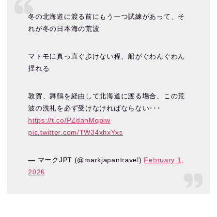
冬の北海道に渡る前にもう一つ試練があって、そ
れが冬の日本海の荒波
マトモに真っ直ぐ歩けない程、船がぐわんぐわん
揺れる
敦賀、舞鶴を経由して北海道に渡る場合、この荒
波の洗礼を必ず受けなければならない･･･
https://t.co/PZdanMqpiw
pic.twitter.com/TW34xhxYxs
— マークJPT (@markjapantravel)
February 1,
2026